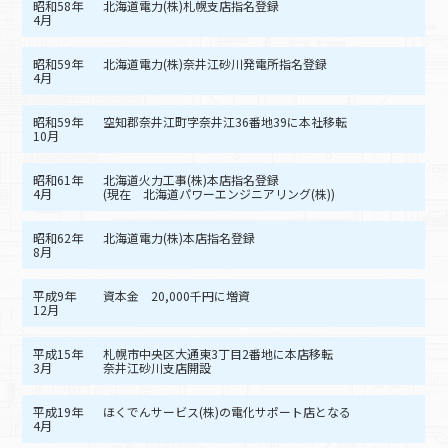
昭和58年
北海道電力(株)札幌支店指名登録
4月
昭和59年
北海道電力(株)奈井江砂川発電所指名登録
4月
昭和59年
空知郡奈井江町字奈井江36番地39に本社移転
10月
昭和61年
北海道火力工事(株)本店指名登録
4月
(現在 北海道パワーエンジニアリング(株))
昭和62年
北海道電力(株)本店指名登録
8月
平成9年
資本金 20,000千円に増資
12月
平成15年
札幌市中央区大通東3丁目2番地に本店移転
3月
奈井江砂川支店開設
平成19年
ほくでんサービス(株)の電化サポート店となる
4月