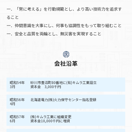
一．「常に考える」を行動規範とし、より高い技術力を追求す
ること
一．仲間意識を大事にし、何事も協調性をもって取り組むこと
一．安全と品質を両輪とし、無災害を実現すること
会社沿革
昭和54年
砂川市豊沼町80番地に(有)キムラ工業設立
3月
資本金 3,000千円
昭和56年
北海道電力(株)火力保守センター指名登録
4月
昭和57年
(株)キムラ工業に組織変更
6月
資本金10,000千円に増資