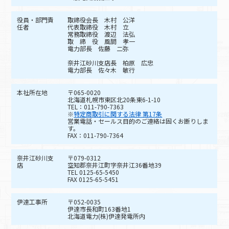
役員・部門責
取締役会長 木村 公洋
任者
代表取締役 木村 立
常務取締役 渡辺 法弘
取 締 役 風間 孝一
電力部長 佐藤 二弥
奈井江砂川支店長 柏原 広忠
電力部長 佐々木 敏行
本社所在地
〒065-0020
北海道札幌市東区北20条東6-1-10
TEL：011-790-7363
※
特定商取引に関する法律 第17条
営業電話・セールス目的のご連絡は固くお断りしま
す。
FAX：011-790-7364
奈井江砂川支
〒079-0312
店
空知郡奈井江町字奈井江36番地39
TEL 0125-65-5450
FAX 0125-65-5451
伊達工事所
〒052-0035
伊達市長和町163番地1
北海道電力(株)伊達発電所内