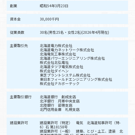
創業
昭和54年3月23日
資本金
30,000千円
従業員数
30名(男性25名・女性2名)(2026年4月現在)
主要取引先
北海道電力株式会社
北海道電力ネットワーク株式会社
北海電気工事株式会社
北海道パワーエンジニアリング株式会社
株式会社北弘電社
北海道タツヲ電気株式会社
株式会社ダイヘン
東芝プラントシステム株式会社
東日本フィールドエンジニアリング株式会社
株式会社ナカボーテック
主要取引銀行
北海道銀行 創成支店
北洋銀行 月寒中央支店
北陸銀行 苗穂支店
北門信用金庫 札幌支店
建設業許可
建設業許可（特定） 電気 北海道知事許可（特-
6）石 第18158号
建設業許可（一般） 建築、とび・土工、塗装 北