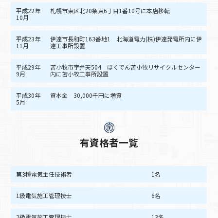
平成22年
札幌市東区北20条東6丁目1番10号に本店移転
10月
平成23年
伊達市長和町163番地1 北海道電力(株)伊達発電所内に伊
11月
達工事所設置
平成29年
苫小牧市字弁天504 ほくでん苫小牧リサイクルセンター
9月
内に苫小牧工事所設置
平成30年
資本金 30,000千円に増資
5月
有資格者一覧
第3種電気主任技術者
1名
1級電気施工管理技士
6名
2級電気施工管理技士
13名